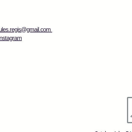
jules.regis@gmail.com
Instagram