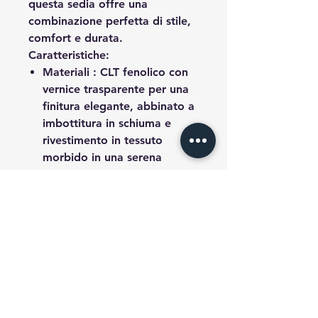
questa sedia offre una
combinazione perfetta di stile,
comfort e durata.
Caratteristiche:
Materiali
: CLT fenolico con
vernice trasparente per una
finitura elegante, abbinato a
imbottitura in schiuma e
rivestimento in tessuto
morbido in una serena
tonalità blu.
Dimensioni
: 86 cm (altezza)
x 47 cm (larghezza) x 59 cm
(profondità).
Design
: un look minimalista
ma sorprendente che si
adatta perfettamente agli
spazi moderni e
contemporanei.