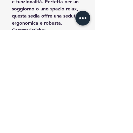
e funzionalità. Perfetta per un
soggiorno o uno spazio relax,
questa sedia offre una seduta
ergonomica e robusta.
Caratteristiche:
Materiali
: struttura in CLT
con cuscini morbidi.
Dimensioni
: 72 cm (altezza)
x 60 cm (larghezza) x 54 cm
(profondità).
Finitura
: colore giallo
brillante per un look
moderno.
Rendi questa sedia un elemento
di spicco della tua casa, unendo
comfort e stile in modo
naturale.