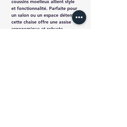
coussins moelleux allient style
et fonctionnalité. Parfaite pour
un salon ou un espace détente,
cette chaise offre une assise
ergonomique et robuste.
Caractéristiques:
Matériaux
: Structure CLT
avec coussins moelleux.
Dimensions
: 72 cm (hauteur)
x 60 cm (largeur) x 54 cm
(profondeur).
Finition
: Couleur jaune vif
pour un look moderne.
Faites de cette chaise une pièce
remarquable dans votre
maison, alliant confort et style
sans effort.